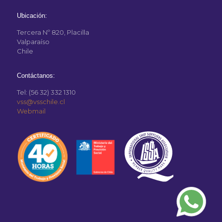
Ubicación:
Tercera Nº 820, Placilla
Valparaíso
Chile
Contáctanos:
Tel: (56 32) 332 1310
vss@vsschile.cl
Webmail