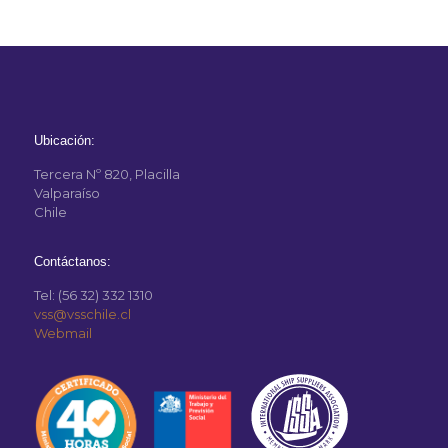
Ubicación:
Tercera Nº 820, Placilla
Valparaíso
Chile
Contáctanos:
Tel: (56 32) 332 1310
vss@vsschile.cl
Webmail