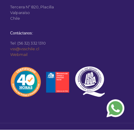
Tercera Nº 820, Placilla
Valparaíso
Chile
Contáctanos:
Tel: (56 32) 332 1310
vss@vsschile.cl
Webmail